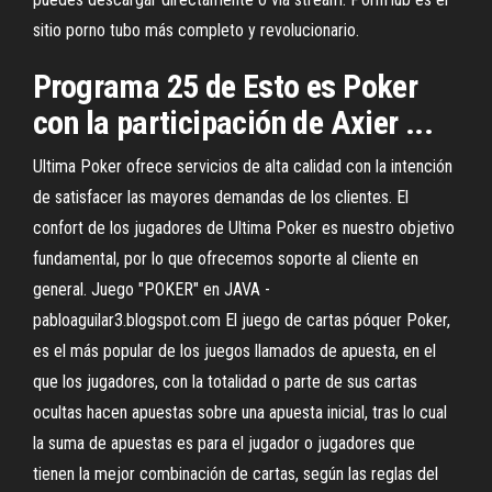
sitio porno tubo más completo y revolucionario.
Programa
25 de
Esto
es
Poker
con la participación de Axier ...
Ultima Poker ofrece servicios de alta calidad con la intención
de satisfacer las mayores demandas de los clientes. El
confort de los jugadores de Ultima Poker es nuestro objetivo
fundamental, por lo que ofrecemos soporte al cliente en
general. Juego "POKER" en JAVA -
pabloaguilar3.blogspot.com El juego de cartas póquer Poker,
es el más popular de los juegos llamados de apuesta, en el
que los jugadores, con la totalidad o parte de sus cartas
ocultas hacen apuestas sobre una apuesta inicial, tras lo cual
la suma de apuestas es para el jugador o jugadores que
tienen la mejor combinación de cartas, según las reglas del