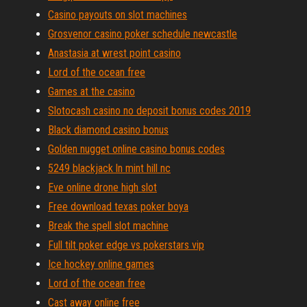
Casino payouts on slot machines
Grosvenor casino poker schedule newcastle
Anastasia at wrest point casino
Lord of the ocean free
Games at the casino
Slotocash casino no deposit bonus codes 2019
Black diamond casino bonus
Golden nugget online casino bonus codes
5249 blackjack ln mint hill nc
Eve online drone high slot
Free download texas poker boya
Break the spell slot machine
Full tilt poker edge vs pokerstars vip
Ice hockey online games
Lord of the ocean free
Cast away online free